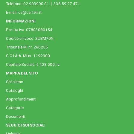
Telefono:
02.903990.01
|
338.59.27.471
E-mail:
cs@cartelli.it
INFORMAZIONI
Partita Iva: 07803080154
Codice univoco: SUBM70N
Tribunale MI nr. 286255
C.C.I.A.A. MI nr. 1192900
Capitale Sociale: € 428.500 i.v.
MAPPA DEL SITO
Chi siamo
Cataloghi
Approfondimenti
Categorie
Documenti
SEGUICI SUI SOCIAL!
LinkedIn