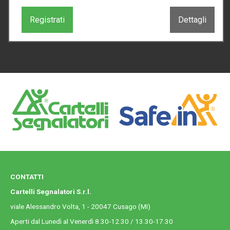
Registrati
Dettagli
CONTATTI
Cartelli Segnalatori S.r.l.
viale Alessandro Volta, 1 - 20047 Cusago (MI)
Aperti dal Lunedì al Venerdì 8.30-12.30 / 13.30-17.30