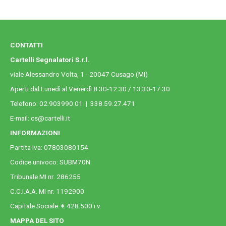
CONTATTI
Cartelli Segnalatori S.r.l.
viale Alessandro Volta, 1 - 20047 Cusago (MI)
Aperti dal Lunedì al Venerdì 8.30-12.30 / 13.30-17.30
Telefono:
02.903990.01
|
338.59.27.471
E-mail:
cs@cartelli.it
INFORMAZIONI
Partita Iva: 07803080154
Codice univoco: SUBM70N
Tribunale MI nr. 286255
C.C.I.A.A. MI nr. 1192900
Capitale Sociale: € 428.500 i.v.
MAPPA DEL SITO