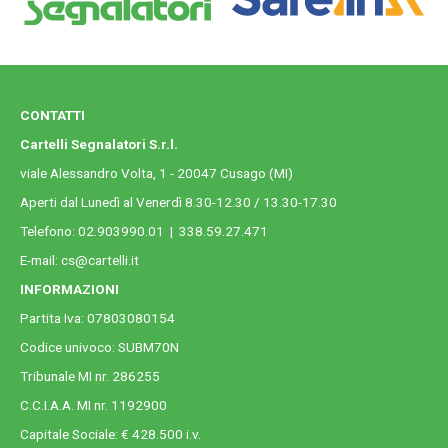
CONTATTI
Cartelli Segnalatori S.r.l.
viale Alessandro Volta, 1 - 20047 Cusago (MI)
Aperti dal Lunedì al Venerdì 8.30-12.30 / 13.30-17.30
Telefono:
02.903990.01
|
338.59.27.471
E-mail:
cs@cartelli.it
INFORMAZIONI
Partita Iva: 07803080154
Codice univoco: SUBM70N
Tribunale MI nr. 286255
C.C.I.A.A. MI nr. 1192900
Capitale Sociale: € 428.500 i.v.