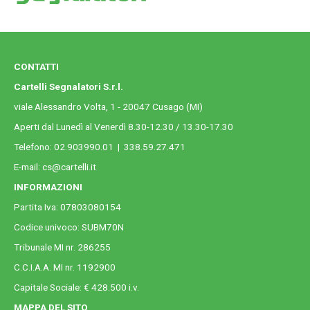
CONTATTI
Cartelli Segnalatori S.r.l.
viale Alessandro Volta, 1 - 20047 Cusago (MI)
Aperti dal Lunedì al Venerdì 8.30-12.30 / 13.30-17.30
Telefono:
02.903990.01
|
338.59.27.471
E-mail:
cs@cartelli.it
INFORMAZIONI
Partita Iva: 07803080154
Codice univoco: SUBM70N
Tribunale MI nr. 286255
C.C.I.A.A. MI nr. 1192900
Capitale Sociale: € 428.500 i.v.
MAPPA DEL SITO