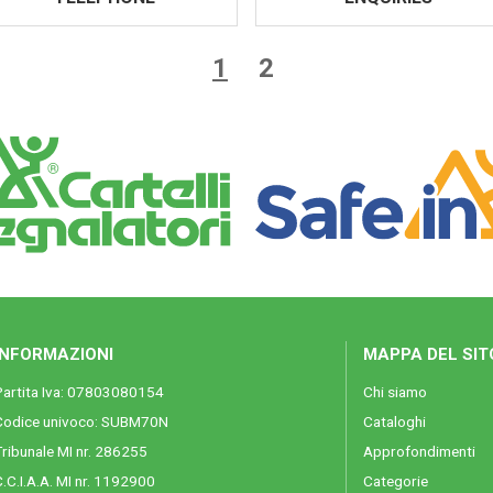
1
2
INFORMAZIONI
MAPPA DEL SIT
Partita Iva: 07803080154
Chi siamo
Codice univoco: SUBM70N
Cataloghi
ribunale MI nr. 286255
Approfondimenti
.C.I.A.A. MI nr. 1192900
Categorie