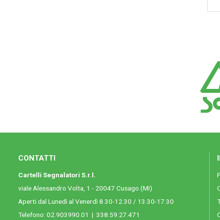
CONTATTI
Cartelli Segnalatori S.r.l.
viale Alessandro Volta, 1 - 20047 Cusago (MI)
Aperti dal Lunedì al Venerdì 8.30-12.30 / 13.30-17.30
T
Telefono:
02.903990.01
|
338.59.27.471
C