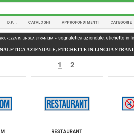
D.P.I.
CATALOGHI
APPROFONDIMENTI
CATEGORIE
sicurezza in lingua straniera
»
segnaletica aziendale, etichette in l
NALETICA AZIENDALE, ETICHETTE IN LINGUA STRAN
1
2
OM
RESTAURANT