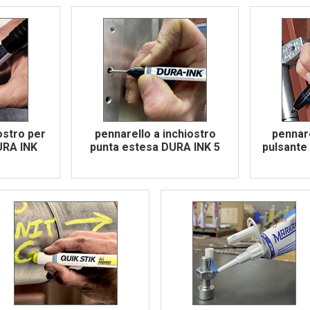
ostro per
pennarello a inchiostro
pennare
DURA INK
punta estesa DURA INK 5
pulsante