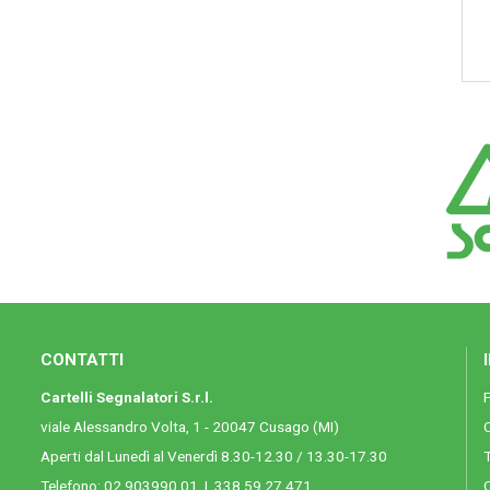
CONTATTI
Cartelli Segnalatori S.r.l.
viale Alessandro Volta, 1 - 20047 Cusago (MI)
Aperti dal Lunedì al Venerdì 8.30-12.30 / 13.30-17.30
T
Telefono:
02.903990.01
|
338.59.27.471
C