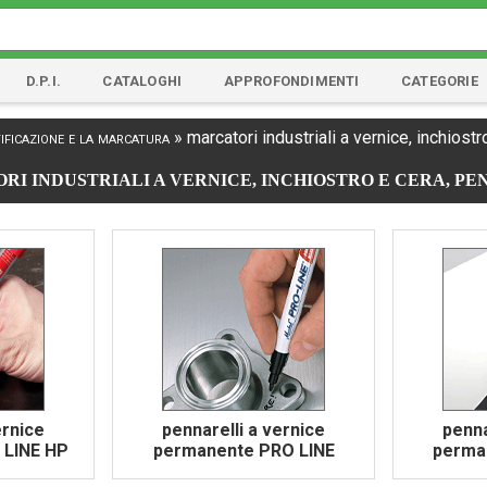
D.P.I.
CATALOGHI
APPROFONDIMENTI
CATEGORIE
ificazione e la marcatura
»
marcatori industriali a vernice, inchiostr
I INDUSTRIALI A VERNICE, INCHIOSTRO E CERA, P
ernice
pennarelli a vernice
penna
 LINE HP
permanente PRO LINE
perma