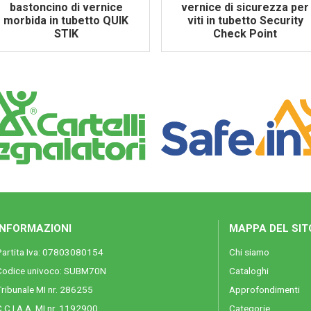
bastoncino di vernice
vernice di sicurezza per
morbida in tubetto QUIK
viti in tubetto Security
STIK
Check Point
INFORMAZIONI
MAPPA DEL SIT
Partita Iva: 07803080154
Chi siamo
Codice univoco: SUBM70N
Cataloghi
ribunale MI nr. 286255
Approfondimenti
.C.I.A.A. MI nr. 1192900
Categorie