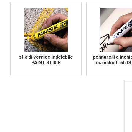
stik di vernice indelebile
pennarelli a inchi
PAINT STIK B
usi industriali 