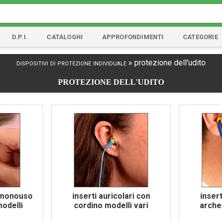
D.P.I.
CATALOGHI
APPROFONDIMENTI
CATEGORIE
dispositivi di protezione individuale
»
protezione dell'udito
PROTEZIONE DELL'UDITO
i monouso
inserti auricolari con
insert
modelli
cordino modelli vari
arche