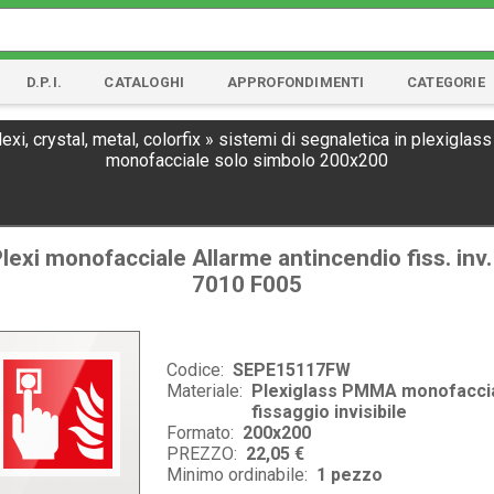
D.P.I.
CATALOGHI
APPROFONDIMENTI
CATEGORIE
xi, crystal, metal, colorfix
»
sistemi di segnaletica in plexiglass
monofacciale solo simbolo 200x200
lexi monofacciale Allarme antincendio fiss. inv
7010 F005
Codice:
SEPE15117FW
Materiale:
Plexiglass PMMA monofacci
fissaggio invisibile
Formato:
200x200
PREZZO:
22,05 €
Minimo ordinabile:
1
pezzo