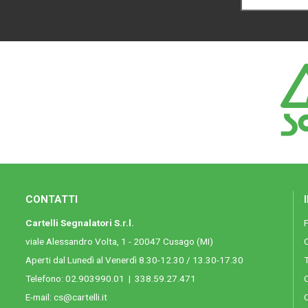
CONTATTI
Cartelli Segnalatori S.r.l.
viale Alessandro Volta, 1 - 20047 Cusago (MI)
Aperti dal Lunedì al Venerdì 8.30-12.30 / 13.30-17.30
T
Telefono:
02.903990.01
|
338.59.27.471
C
E-mail:
cs@cartelli.it
C