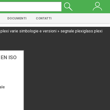
DOCUMENTI
CONTATTI
 plexi varie simbologie e versioni
»
segnale plexiglass plexi
. EN ISO
ale