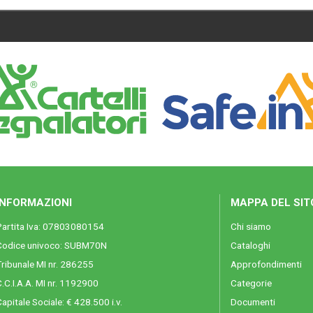
INFORMAZIONI
MAPPA DEL SIT
Partita Iva: 07803080154
Chi siamo
Codice univoco: SUBM70N
Cataloghi
ribunale MI nr. 286255
Approfondimenti
.C.I.A.A. MI nr. 1192900
Categorie
apitale Sociale: € 428.500 i.v.
Documenti