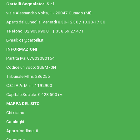
Cartelli Segnalatori S.r.l.
viale Alessandro Volta, 1 - 20047 Cusago (MI)
Aperti dal Lunedì al Venerdì 8.30-12.30 / 13.30-17.30
Telefono:
02.903990.01
|
338.59.27.471
E-mail:
cs@cartelli.it
INFORMAZIONI
Partita Iva: 07803080154
Codice univoco: SUBM70N
Tribunale MI nr. 286255
C.C.I.A.A. MI nr. 1192900
Capitale Sociale: € 428.500 i.v.
MAPPA DEL SITO
Chi siamo
Cataloghi
Approfondimenti
Categorie